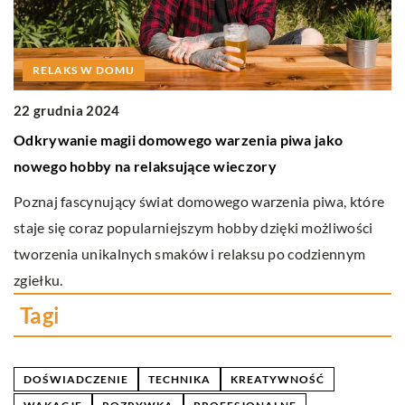
RELAKS W DOMU
22 grudnia 2024
12
Odkrywanie magii domowego warzenia piwa jako
Co
nowego hobby na relaksujące wieczory
Sy
by
Poznaj fascynujący świat domowego warzenia piwa, które
na
staje się coraz popularniejszym hobby dzięki możliwości
g
tworzenia unikalnych smaków i relaksu po codziennym
p
zgiełku.
Tagi
DOŚWIADCZENIE
TECHNIKA
KREATYWNOŚĆ