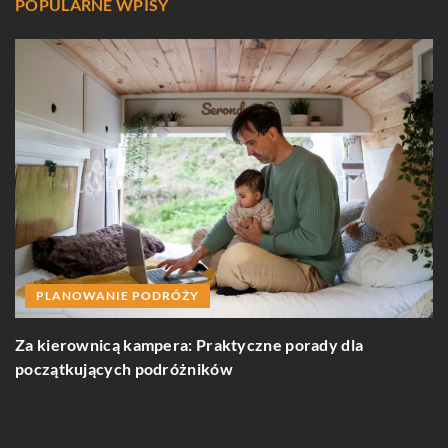
POPULARNE WPISY
PLANOWANIE PODRÓŻY
J
z
Za kierownicą kampera: Praktyczne porady dla
początkujących podróżników