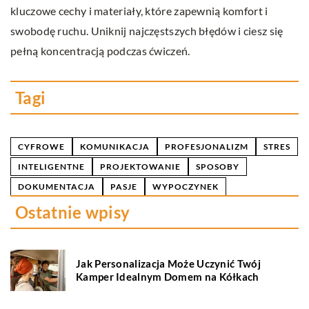
kluczowe cechy i materiały, które zapewnią komfort i
kt
swobodę ruchu. Uniknij najczęstszych błędów i ciesz się
pl
pełną koncentracją podczas ćwiczeń.
ć
Tagi
CYFROWE
KOMUNIKACJA
PROFESJONALIZM
STRES
INTELIGENTNE
PROJEKTOWANIE
SPOSOBY
DOKUMENTACJA
PASJE
WYPOCZYNEK
Ostatnie wpisy
Jak Personalizacja Może Uczynić Twój
Kamper Idealnym Domem na Kółkach