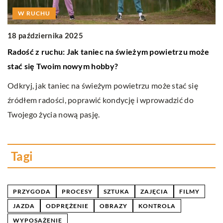
W RUCHU
2
18 października 2025
J
Radość z ruchu: Jak taniec na świeżym powietrzu może
t
stać się Twoim nowym hobby?
Od
Odkryj, jak taniec na świeżym powietrzu może stać się
pr
źródłem radości, poprawić kondycję i wprowadzić do
ch
Twojego życia nową pasję.
Tagi
PRZYGODA
PROCESY
SZTUKA
ZAJĘCIA
FILMY
JAZDA
ODPRĘŻENIE
OBRAZY
KONTROLA
WYPOSAŻENIE