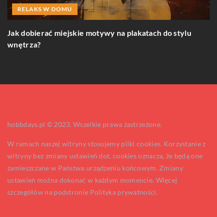
RELAKS W DOMU
Jak dobierać miejskie motywy na plakatach do stylu
J
wnętrza?
k
hobbdays.pl © 2023. Wszelkie prawa zastrzeżone.
W ramach naszej witryny stosujemy pliki cookies. Korzystanie z
witryny bez zmiany ustawień dot. cookies oznacza, że będą one
zamieszczane w Państwa urządzeniu końcowym. Zmiany
ustawień można dokonać w każdym momencie. Więcej
szczegółów na podstronie
Polityka prywatności
.