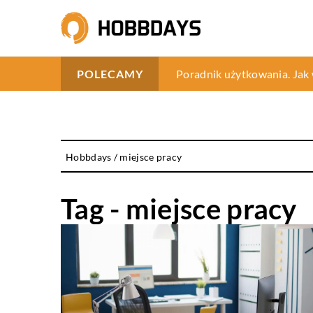
Znaczenie rękawic antyprz
Poradnik użytkowania. Jak
Obrazy ze zwierzętami: Bl
POLECAMY
Hobbdays
/
miejsce pracy
Tag - miejsce pracy