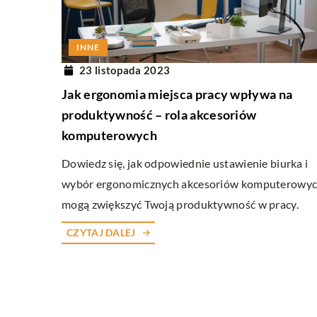
INNE
20 października 2025
INNE
Jak nowoczesne technol
23 listopada 2023
jakość badań materiałó
Jak ergonomia miejsca pracy wpływa na
Poznaj, jak innowacyjne t
produktywność – rola akcesoriów
metody testowania mater
komputerowych
zwiększając precyzję, efe
Dowiedz się, jak odpowiednie ustawienie biurka i
bezpieczeństwo ich oceny
wybór ergonomicznych akcesoriów komputerowy
mogą zwiększyć Twoją produktywność w pracy.
CZYTAJ DALEJ