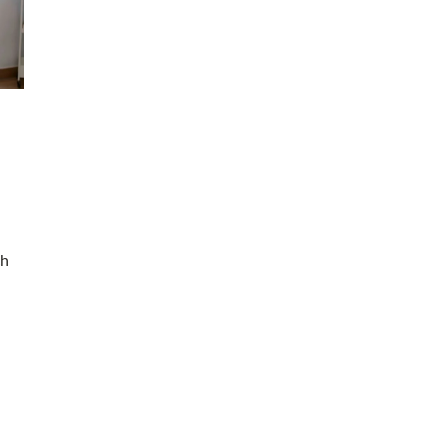
W RUCHU
ogie wpływają na
w budowlanych?
20 września 2025
echnologie zmieniają
Zanurzenie w ruchu: Jak odkryć pasję do
iałów budowlanych,
wspinaczki skałkowej?
ktywność i
Odkryj, jak wspinaczka skałkowa może sta
.
ch
nie tylko aktywnością fizyczną, ale prawd
pasją, rozwijając duchowe i fizyczne walory
niezwykłej dyscypliny sportu.