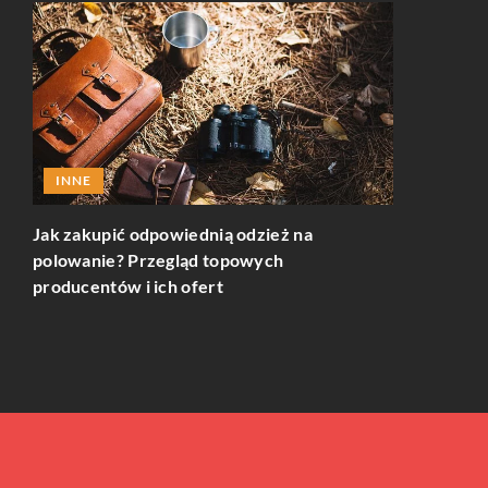
INNE
PLANOWA
Jak zakupić odpowiednią odzież na
polowanie? Przegląd topowych
cji
Jak wynaje
producentów i ich ofert
zmienić Two
służbowyc