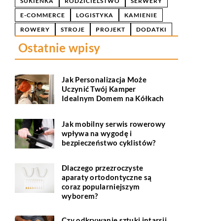
SUKIENKA
RODZICIELSTWO
SERWERY
E-COMMERCE
LOGISTYKA
KAMIENIE
ROWERY
STROJE
PROJEKT
DODATKI
Ostatnie wpisy
Jak Personalizacja Może
Uczynić Twój Kamper
Idealnym Domem na Kółkach
Jak mobilny serwis rowerowy
wpływa na wygodę i
bezpieczeństwo cyklistów?
Dlaczego przezroczyste
aparaty ortodontyczne są
coraz popularniejszym
wyborem?
Czy odkrywanie sztuki intarsji