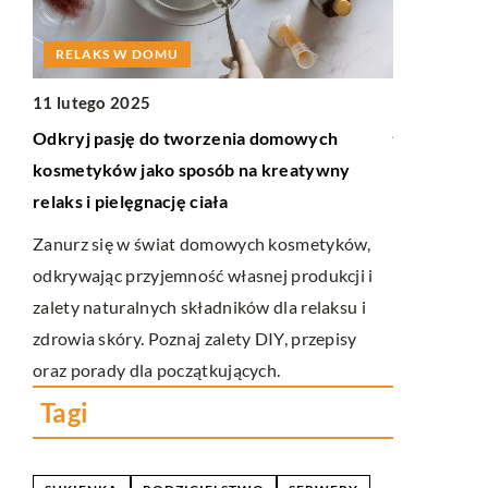
INNE
RELAKS W DOMU
20 paździer
Jak nowocz
11 lutego 2025
jakość bad
Odkryj pasję do tworzenia domowych
kosmetyków jako sposób na kreatywny
Poznaj, jak
relaks i pielęgnację ciała
metody tes
zwiększając 
Zanurz się w świat domowych kosmetyków,
ć się
bezpieczeńs
odkrywając przyjemność własnej produkcji i
ziwą
zalety naturalnych składników dla relaksu i
 tej
zdrowia skóry. Poznaj zalety DIY, przepisy
oraz porady dla początkujących.
Tagi