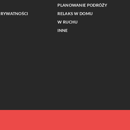
PLANOWANIE PODRÓŻY
PRYWATNOŚCI
RELAKS W DOMU
W RUCHU
INNE
INNE
o odrzutowca może
Porady dotyczące pielęgnacji i konserwa
 do podróży
niezawodnych akcesoriów do palenia