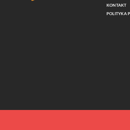
KONTAKT
POLITYKA 
PLANOWANIE PODRÓŻY
Jak wynajem prywatneg
zmienić Twoje podejście
służbowych?