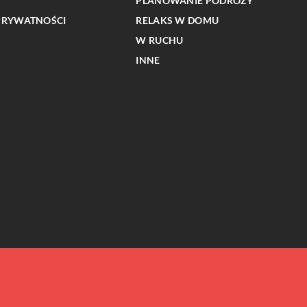
PLANOWANIE PODRÓŻY
PRYWATNOŚCI
RELAKS W DOMU
W RUCHU
INNE
INNE
a rodziny podczas
Jak radzić sobie z dyskomfortem po
 górskiej
zrobieniu tatuażu: poradnik pielęgnacji