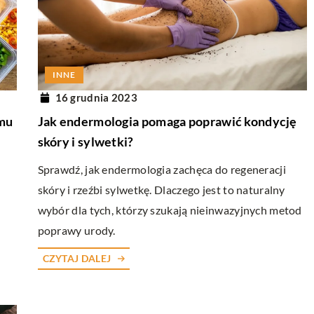
W RUCHU
6 maja 2026
INNE
tomatologicznego w
Wybór Idealnych Trampków na Wiosen
16 grudnia 2023
rskiej
Spacery
Jak endermologia pomaga poprawić kondycję
omu
atologiczne ma
Odkryj, jak wybrać najlepsze trampki na
skóry i sylwetki?
j praktyce
wiosenne spacery. Dowiedz się, na co zwr
Sprawdź, jak endermologia zachęca do regeneracji
iagnozowaniu i
uwagę przy zakupie, aby zapewnić sobie
skóry i rzeźbi sylwetkę. Dlaczego jest to naturalny
 jamy ustnej.
komfort podczas każdej przechadzki.
wybór dla tych, którzy szukają nieinwazyjnych metod
poprawy urody.
CZYTAJ DALEJ