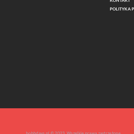
KONTAKT
POLITYKA 
PLANOWANIE PODRÓŻY
Jakie atrakcje czekają n
zimowego wypoczynku w
miejscowości?
hobbdays.pl © 2023. Wszelkie prawa zastrzeżone.