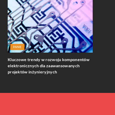
INNE
PLANOWA
Kluczowe trendy w rozwoju komponentów
Jakie atrak
elektronicznych dla zaawansowanych
zimowego w
projektów inżynieryjnych
miejscowoś