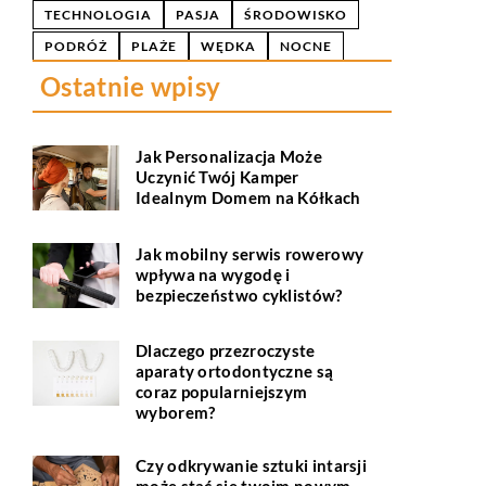
TECHNOLOGIA
PASJA
ŚRODOWISKO
PODRÓŻ
PLAŻE
WĘDKA
NOCNE
Ostatnie wpisy
Jak Personalizacja Może
Uczynić Twój Kamper
Idealnym Domem na Kółkach
Jak mobilny serwis rowerowy
wpływa na wygodę i
bezpieczeństwo cyklistów?
Dlaczego przezroczyste
aparaty ortodontyczne są
coraz popularniejszym
wyborem?
Czy odkrywanie sztuki intarsji
może stać się twoim nowym