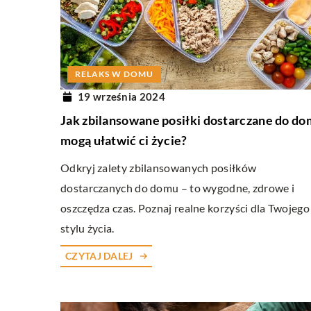
INNE
15 stycznia 2024
RELAKS W DOMU
Zastosowanie lusterka s
19 września 2024
codziennej praktyce leka
Jak zbilansowane posiłki dostarczane do d
Odkryj, jak lusterko stom
mogą ułatwić ci życie?
zastosowanie w codzienne
Odkryj zalety zbilansowanych posiłków
lekarskiej, pomagając w d
dostarczanych do domu – to wygodne, zdrowe i
leczeniu różnych schorzeń
oszczędza czas. Poznaj realne korzyści dla Twojego
stylu życia.
CZYTAJ DALEJ