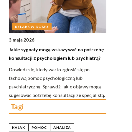
INNE
15 stycznia
RELAKS W DOMU
Zastosowan
ne
3 maja 2026
codziennej 
Jakie sygnały mogą wskazywać na potrzebę
Odkryj, jak
konsultacji z psychologiem lub psychiatrą?
zastosowani
acać
Dowiedz się, kiedy warto zgłosić się po
lekarskiej,
fachową pomoc psychologiczną lub
leczeniu róż
psychiatryczną. Sprawdź, jakie objawy mogą
sugerować potrzebę konsultacji ze specjalistą.
Tagi
KAJAK
POMOC
ANALIZA