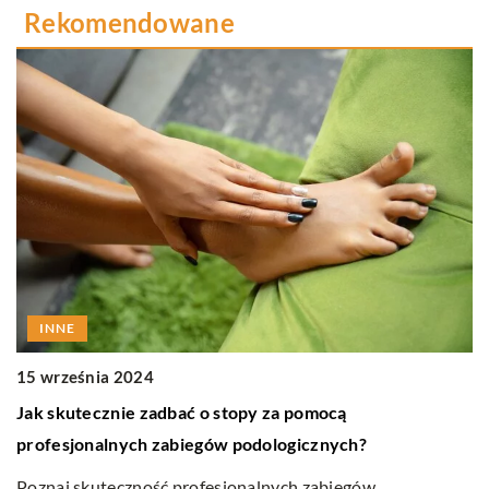
Rekomendowane
INNE
15 września 2024
2
Jak skutecznie zadbać o stopy za pomocą
K
profesjonalnych zabiegów podologicznych?
Z
Poznaj skuteczność profesjonalnych zabiegów
Od