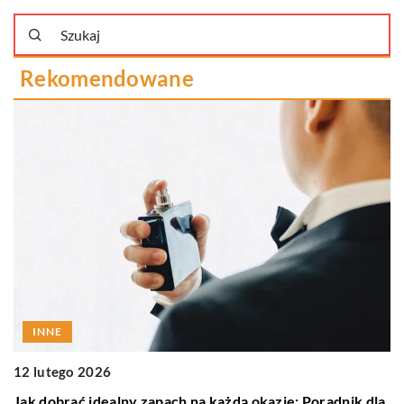
Rekomendowane
INNE
1
12 lutego 2026
O
Jak dobrać idealny zapach na każdą okazję: Poradnik dla