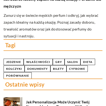
p
mężczyzn
Pr
Zanurz się w świecie męskich perfum i odkryj, jak wybrać
Wa
zapach idealny na każdą okazję. Poznaj zasady doboru,
po
trwałość aromatów oraz jak dostosować perfumy do
k
sytuacji i nastroju.
Tagi
JEDZENIE
WŁAŚCIWOŚCI
GRY
SALON
DIETA
KOLCZYKI
DOKUMENTY
BILETY
CYFROWE
PORÓWNANIE
Ostatnie wpisy
Jak Personalizacja Może Uczynić Twój