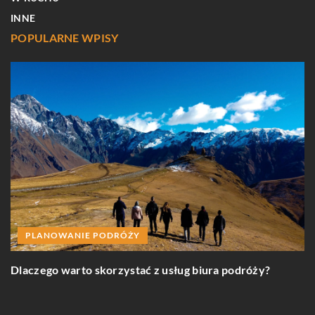
INNE
POPULARNE WPISY
?
PLANOWANIE PODRÓŻY
Dlaczego warto skorzystać z usług biura podróży?
„