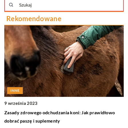
Rekomendowane
INNE
9 września 2023
1
Zasady zdrowego odchudzania koni: Jak prawidłowo
dobrać paszę i suplementy
E