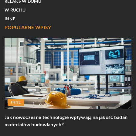
RELAKS W DOMU
W RUCHU
INNE
POPULARNE WPISY
INNE
Jak nowoczesne technologie wpływają na jakość badań
materiałów budowlanych?
J