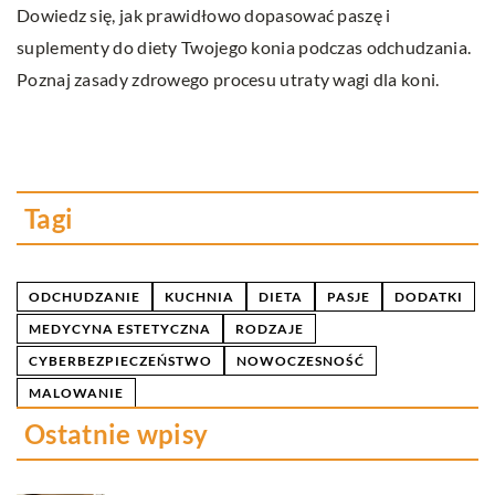
p
Dowiedz się, jak prawidłowo dopasować paszę i
suplementy do diety Twojego konia podczas odchudzania.
w.
Od
Poznaj zasady zdrowego procesu utraty wagi dla koni.
za
m
ws
mi
Tagi
ODCHUDZANIE
KUCHNIA
DIETA
PASJE
DODATKI
MEDYCYNA ESTETYCZNA
RODZAJE
CYBERBEZPIECZEŃSTWO
NOWOCZESNOŚĆ
MALOWANIE
Ostatnie wpisy