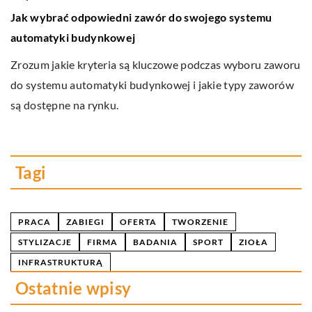
Jak wybrać odpowiedni zawór do swojego systemu
J
automatyki budynkowej
e
we
p
Zrozum jakie kryteria są kluczowe podczas wyboru zaworu
gł
do systemu automatyki budynkowej i jakie typy zaworów
D
są dostępne na rynku.
w
b
b
Tagi
PRACA
ZABIEGI
OFERTA
TWORZENIE
STYLIZACJE
FIRMA
BADANIA
SPORT
ZIOŁA
INFRASTRUKTURĄ
Ostatnie wpisy