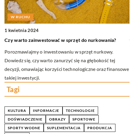
W RUCHU
1
D
1 kwietnia 2024
j
Czy warto zainwestować w sprzęt do nurkowania?
Do
Porozmawiajmy o inwestowaniu w sprzęt nurkowy.
śc
n-
Dowiedz się, czy warto zanurzyć się na głębokość tej
p
decyzji, omawiając korzyści technologiczne oraz finansowe
w
takiej inwestycji.
Tagi
KULTURA
INFORMACJE
TECHNOLOGIE
DOŚWIADCZENIE
OBRAZY
SPORTOWE
SPORTY WODNE
SUPLEMENTACJA
PRODUKCJA