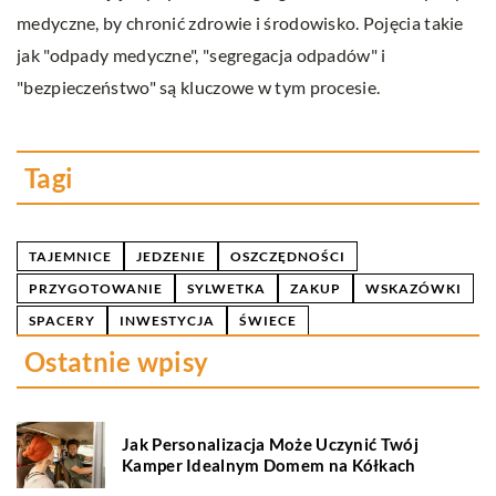
medyczne, by chronić zdrowie i środowisko. Pojęcia takie
m
jak "odpady medyczne", "segregacja odpadów" i
Do
u.
"bezpieczeństwo" są kluczowe w tym procesie.
p
d
Tagi
TAJEMNICE
JEDZENIE
OSZCZĘDNOŚCI
PRZYGOTOWANIE
SYLWETKA
ZAKUP
WSKAZÓWKI
SPACERY
INWESTYCJA
ŚWIECE
Ostatnie wpisy
Jak Personalizacja Może Uczynić Twój
Kamper Idealnym Domem na Kółkach