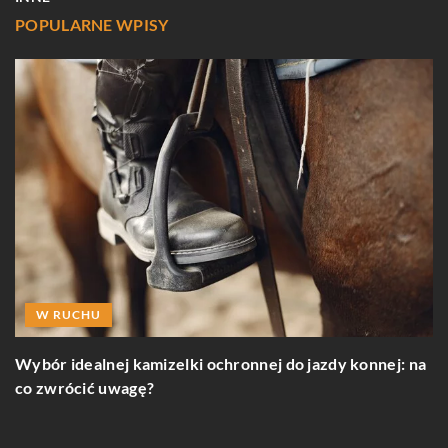
POPULARNE WPISY
W RUCHU
Wybór idealnej kamizelki ochronnej do jazdy konnej: na
J
co zwrócić uwagę?