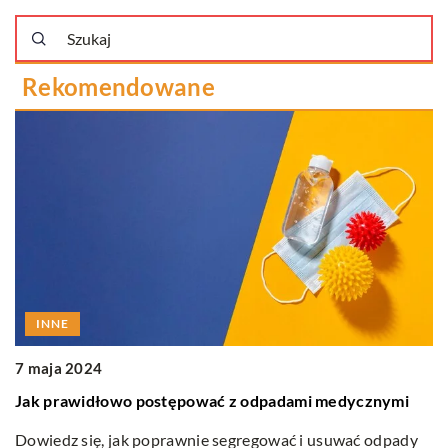
Rekomendowane
INNE
7 maja 2024
ść
Jak prawidłowo postępować z odpadami medycznymi
1
Dowiedz się, jak poprawnie segregować i usuwać odpady
J