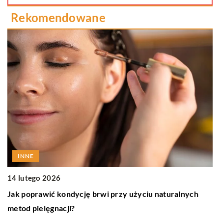
Rekomendowane
INNE
1
14 lutego 2026
Z
Jak poprawić kondycję brwi przy użyciu naturalnych
p
metod pielęgnacji?