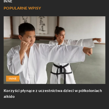
INNE
POPULARNE WPISY
INNE
Korzyści płynące z uczestnictwa dzieci w półkoloniach
P
aikido
b