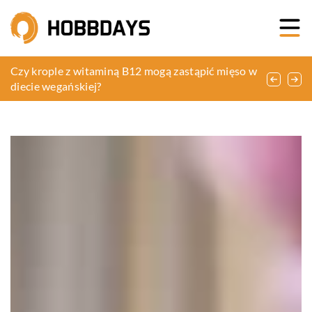
Sztuka tworzenia domowych kolaży jako sposób
Czy krople z witaminą B12 mogą zastąpić mięso w
Jak wybrać idealne powiększenie dla lupy
na odprężenie i rozwijanie kreatywności
diecie wegańskiej?
stomatologicznej?