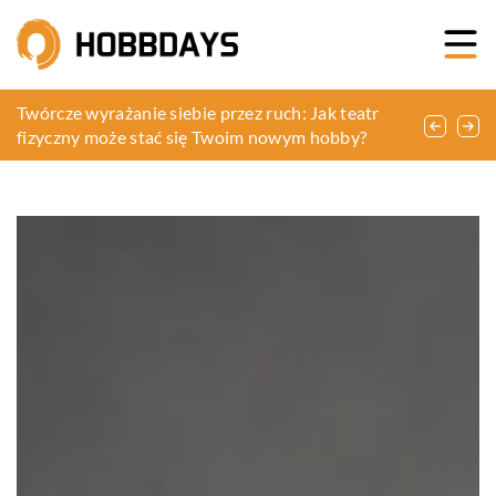
Komfort i wygoda podróży – jak optymalnie
Twórcze wyrażanie siebie przez ruch: Jak teatr
Jak prawidłowo przygotować się do przyjęcia
zaplanować transport na ważny lot
fizyczny może stać się Twoim nowym hobby?
czworonoga ze schroniska?