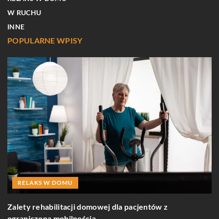
W RUCHU
INNE
POPULARNE WPISY
RELAKS W DOMU
Zalety rehabilitacji domowej dla pacjentów z
J
ograniczoną mobilnością
k