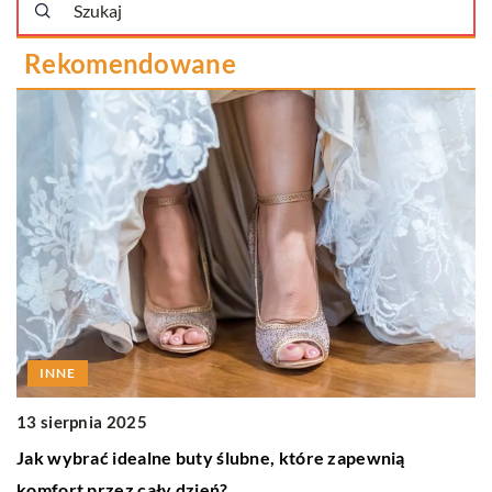
Rekomendowane
INNE
13 sierpnia 2025
1
a
Jak wybrać idealne buty ślubne, które zapewnią
J
komfort przez cały dzień?