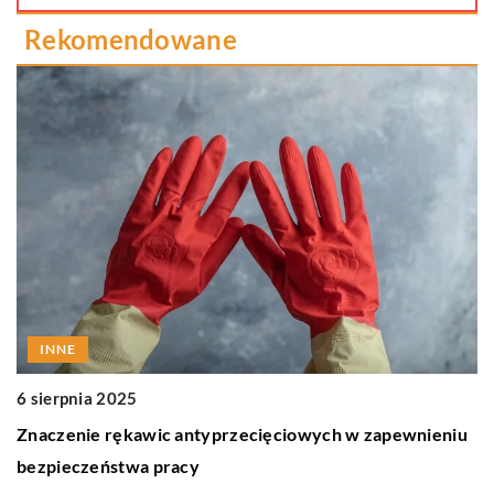
Rekomendowane
INNE
6 sierpnia 2025
1
Znaczenie rękawic antyprzecięciowych w zapewnieniu
C
bezpieczeństwa pracy
u