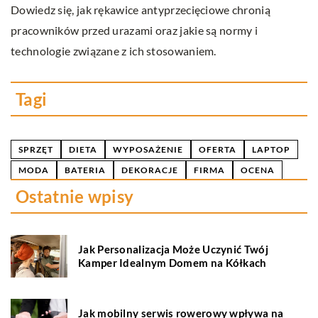
Dowiedz się, jak rękawice antyprzecięciowe chronią
Od
li
pracowników przed urazami oraz jakie są normy i
i
technologie związane z ich stosowaniem.
kr
u
Tagi
SPRZĘT
DIETA
WYPOSAŻENIE
OFERTA
LAPTOP
MODA
BATERIA
DEKORACJE
FIRMA
OCENA
Ostatnie wpisy
Jak Personalizacja Może Uczynić Twój
Kamper Idealnym Domem na Kółkach
Jak mobilny serwis rowerowy wpływa na