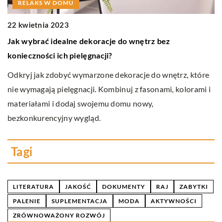
RELAKS W DOMU
6
22 kwietnia 2023
J
ak
Jak wybrać idealne dekoracje do wnętrz bez
sz
konieczności ich pielęgnacji?
Od
Odkryj jak zdobyć wymarzone dekoracje do wnętrz, które
wp
nie wymagają pielęgnacji. Kombinuj z fasonami, kolorami i
z
materiałami i dodaj swojemu domu nowy,
bezkonkurencyjny wygląd.
Tagi
LITERATURA
JAKOŚĆ
DOKUMENTY
RAJ
ZABYTKI
PALENIE
SUPLEMENTACJA
MODA
AKTYWNOŚCI
ZRÓWNOWAŻONY ROZWÓJ