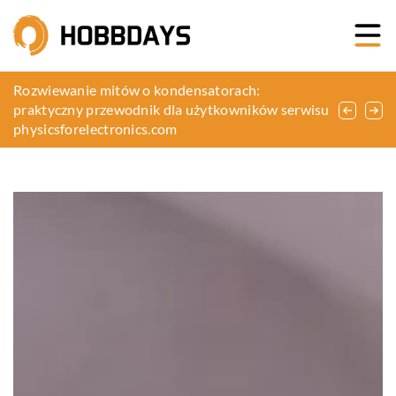
Aktywny wypoczynek pośród zieleni – czy to
Rozwiewanie mitów o kondensatorach:
Jak hantle mogą zrewolucjonizować Twoje
możliwe?
praktyczny przewodnik dla użytkowników serwisu
podejście do treningu siłowego?
physicsforelectronics.com