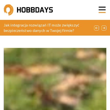
Jak wybrać odpowiedni pakiet biurowy do swojej
Jak integracja rozwiązań IT może zwiększyć
Zielone podróże: jak planować ekologiczne
firmy?
bezpieczeństwo danych w Twojej firmie?
wakacje i dbać o środowisko