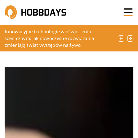
Zanurz się w świecie domowego robienia mydła
Innowacyjne technologie w oświetleniu
Jakie dodatki idealnie komponują się z
jako sposób na relaks i twórcze spełnienie
scenicznym: jak nowoczesne rozwiązania
falbanowymi kreacjami?
zmieniają świat występów na żywo