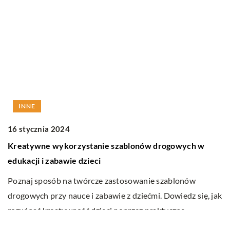
W RUCHU
13 marca 2026
ów drogowych w
Joga na deskorolce: Połączenie równowa
ruchu
nie szablonów
Odkryj harmonijne połączenie jogi i deskor
ćmi. Dowiedz się, jak
rozwija zarówno równowagę fizyczną, jak
 praktyczne
spokój. Dowiedz się, jak te dwa elementy 
wzajemnie uzupełniać, oferując unikalne 