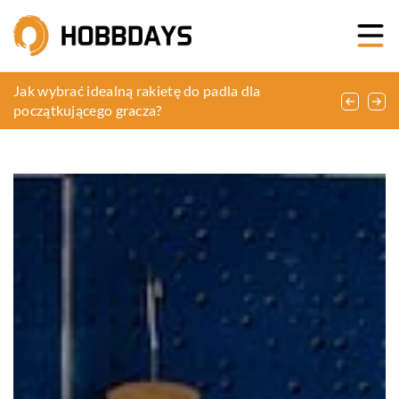
Zastosowanie i korzyści różnych rodzajów
Jak wybrać idealną rakietę do padla dla
Jak wybrać odpowiednie pigmenty do makijażu
peelingów chemicznych w medycynie estetycznej
początkującego gracza?
permanentnego?