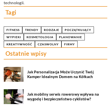
h
technologii.
Tagi
FITNESS
TRENDY
RODZAJE
POCZĄTKUJĄCY
WYPIEKI
KOSMETOLOGIA
PLANOWANIE
KREATYWNOŚĆ
CZASWOLNY
FIRMY
Ostatnie wpisy
Jak Personalizacja Może Uczynić Twój
Kamper Idealnym Domem na Kółkach
Jak mobilny serwis rowerowy wpływa na
wygodę i bezpieczeństwo cyklistów?