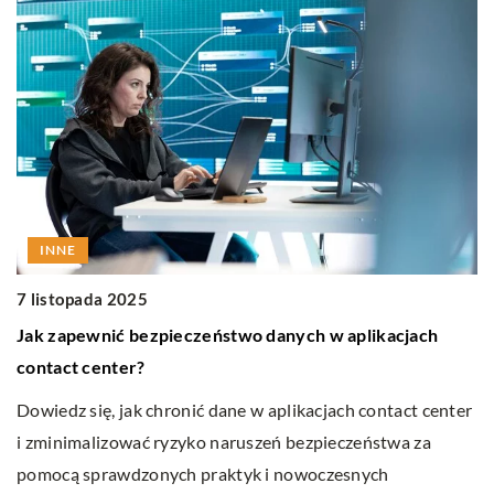
INNE
1
7 listopada 2025
C
u
Jak zapewnić bezpieczeństwo danych w aplikacjach
n
contact center?
Od
w
Dowiedz się, jak chronić dane w aplikacjach contact center
do
,
i zminimalizować ryzyko naruszeń bezpieczeństwa za
s
pomocą sprawdzonych praktyk i nowoczesnych