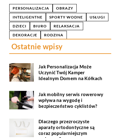
PERSONALIZACJA
OBRAZY
INTELIGENTNE
SPORTY WODNE
USŁUGI
DZIECI
BIURO
RELAKSACJA
DEKORACJE
RODZINA
Ostatnie wpisy
Jak Personalizacja Może
Uczynić Twój Kamper
Idealnym Domem na Kółkach
Jak mobilny serwis rowerowy
wpływa na wygodę i
bezpieczeństwo cyklistów?
Dlaczego przezroczyste
aparaty ortodontyczne są
coraz popularniejszym