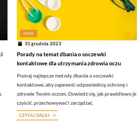
RELAKS W DOMU
18 marca 2025
INNE
ywność w domowym
Jak odkryć radość z malowania na szkle 
31 grudnia 2023
 własnych dekoracji
formę kreatywnego relaksu?
ki
Porady na temat dbania o soczewki
Odkryj, jak zamienić malowanie na szkle w
kontaktowe dla utrzymania zdrowia oczu
ny świat tworzenia
wyjątkową formę relaksu i wyrazu
Poznaj najlepsze metody dbania o soczewki
atów. Dowiedz się,
artystycznego. Dowiedz się, jakie materiał
kontaktowe, aby zapewnić odpowiednią ochronę i
brać i jak je
wybrać i jak prostymi technikami stworzy
.
zdrowie Twoim oczom. Dowiedz się, jak prawidłowo je
tworzyć unikalne
prawdziwe dzieła sztuki, które będą cieszy
czyścić, przechowywać i zarządzać.
ój i piękno do
oczy i ducha.
CZYTAJ DALEJ