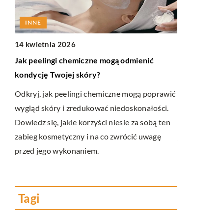
INNE
RELAKS 
14 kwietnia 2026
22 marca 2
jako
Jak peelingi chemiczne mogą odmienić
„Odkryj sp
kondycję Twojej skóry?
zaciszu dzi
z suszonyc
Odkryj, jak peelingi chemiczne mogą poprawić
wygląd skóry i zredukować niedoskonałości.
Zanurz się 
y
Dowiedz się, jakie korzyści niesie za sobą ten
dekoracji z
ć
zabieg kosmetyczny i na co zwrócić uwagę
jak zacząć, 
ć
przed jego wykonaniem.
odpowiednio
ozdoby, któ
Twojego do
Tagi