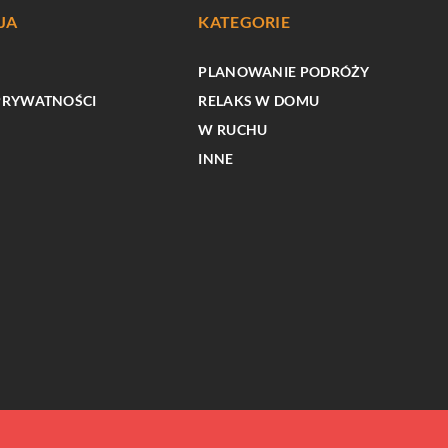
JA
KATEGORIE
PLANOWANIE PODRÓŻY
PRYWATNOŚCI
RELAKS W DOMU
W RUCHU
INNE
INNE
waporyzator dla
nika?
Skuteczne metody radzenia sobie z
problemami powiek i poprawą widzenia