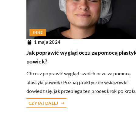
RELAKS W DOMU
22 marca 2026
INNE
„Odkryj spokój i kreat
1 maja 2024
zaciszu dzięki tworzeniu
Jak poprawić wygląd oczu za pomocą plasty
z suszonych kwiatów”
powiek?
Zanurz się w terapeutycz
Chcesz poprawić wygląd swoich oczu za pomocą
dekoracji z suszonych kwi
plastyki powiek? Poznaj praktyczne wskazówki i
jak zacząć, które kwiaty wy
dowiedz się, jak przebiega ten proces krok po kroku
odpowiednio suszyć, by s
ozdoby, które wniosą spok
CZYTAJ DALEJ
Twojego domu.