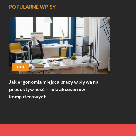
POPULARNE WPISY
INNE
RELAKS 
Jak ergonomia miejsca pracy wpływa na
Jak wybrać
produktywność – rola akcesoriów
początkują
komputerowych