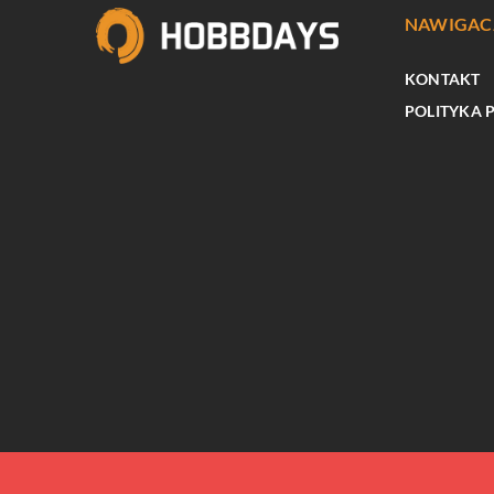
NAWIGAC
KONTAKT
POLITYKA 
RELAKS W DOMU
Jak wybrać odpowiedni 
początkującego użytkow