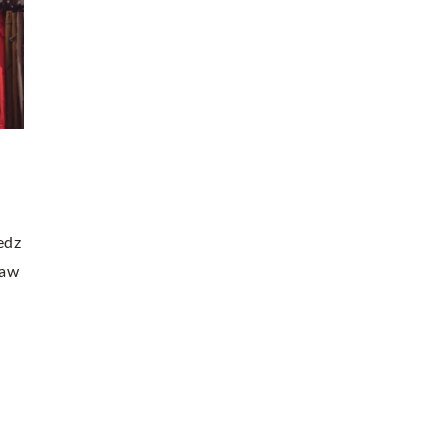
INNE
22 czerwca 2024
Jakie dodatki idealnie komponują się z
ezpieczenie
falbanowymi kreacjami?
ne do Twoich
Odkryj idealne dodatki do kreacji z falban
Zainspiruj się naszymi sugestiami i stwórz
brać ubezpieczenie
edz
swój niepowtarzalny styl.
arantuje Ci
kaw
ój ducha. Poznaj
ające na wybór
iedz się, na co
ę podczas