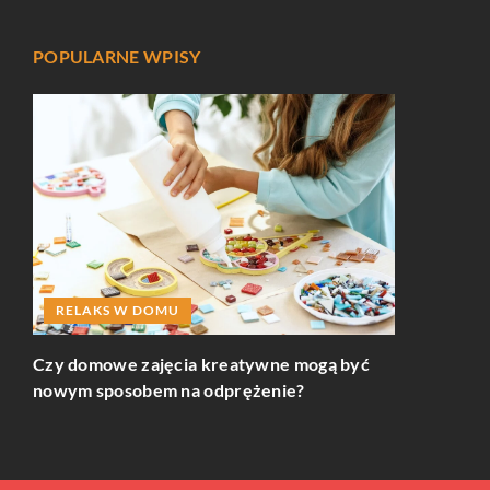
POPULARNE WPISY
RELAKS W DOMU
INNE
cza
Czy domowe zajęcia kreatywne mogą być
Jak skutecz
nowym sposobem na odprężenie?
przed zagr