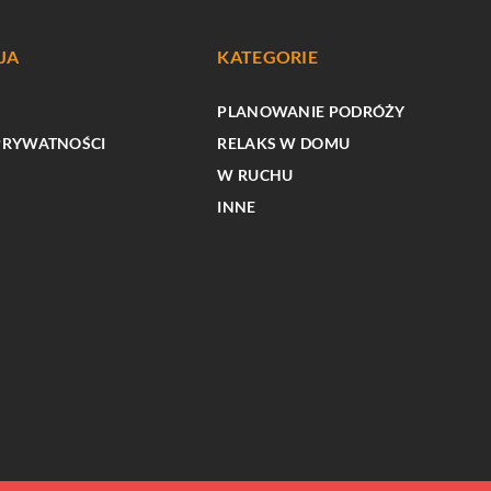
JA
KATEGORIE
PLANOWANIE PODRÓŻY
PRYWATNOŚCI
RELAKS W DOMU
W RUCHU
INNE
PLANOWANIE PODRÓŻY
Podróż marzeń: odkrywaj nieznane obli
swoje urządzenia
karaibskiego raju
ernetycznymi