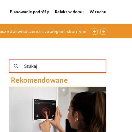
Planowanie podróży
Relaks w domu
W ruchu
nasze doświadczenia z zabiegami skórnymi
ki
Rekomendowane