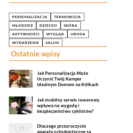
PERSONALIZACJA
TERMOWIZJA
MŁODZIEŻ
DZIECKO
SKÓRA
AKTYWNOŚCI
WYGLĄD
URODA
WYDARZENIE
SALON
Ostatnie wpisy
Jak Personalizacja Może
Uczynić Twój Kamper
Idealnym Domem na Kółkach
Jak mobilny serwis rowerowy
wpływa na wygodę i
bezpieczeństwo cyklistów?
Dlaczego przezroczyste
aparaty ortodontyczne są