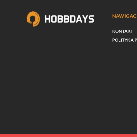
NAWIGAC
KONTAKT
POLITYKA 
INNE
Jak skutecznie chronić 
przed zagrożeniami cyb