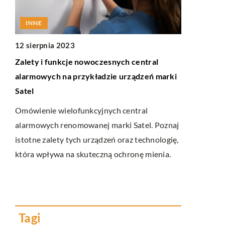
INNE
W RUCHU
12 sierpnia 2023
9 maja 202
Zalety i funkcje nowoczesnych central
Jak wybrać 
alarmowych na przykładzie urządzeń marki
samochodo
Satel
potrzeb?
ami.
Omówienie wielofunkcyjnych central
Odkryj, jak
alarmowych renomowanej marki Satel. Poznaj
samochodowe
istotne zalety tych urządzeń oraz technologię,
optymalną o
która wpływa na skuteczną ochronę mienia.
kluczowe cz
najlepszej p
zwrócić szc
poszukiwań
Tagi