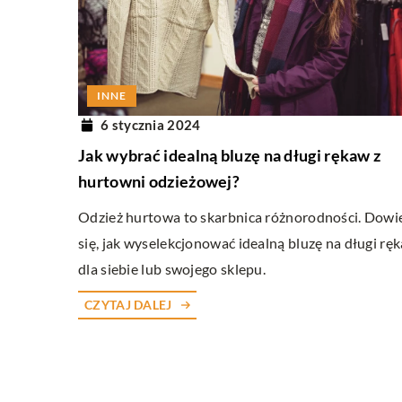
W RUCHU
9 maja 2026
INNE
Jak wybrać najlepsze ub
6 stycznia 2024
samochodowe dopasowa
Jak wybrać idealną bluzę na długi rękaw z
potrzeb?
hurtowni odzieżowej?
Odkryj, jak skutecznie do
Odzież hurtowa to skarbnica różnorodności. Dowi
samochodowe, które zagw
się, jak wyselekcjonować idealną bluzę na długi rę
optymalną ochronę i spok
dla siebie lub swojego sklepu.
kluczowe czynniki wpływ
najlepszej polisy oraz dow
CZYTAJ DALEJ
zwrócić szczególną uwag
poszukiwań.