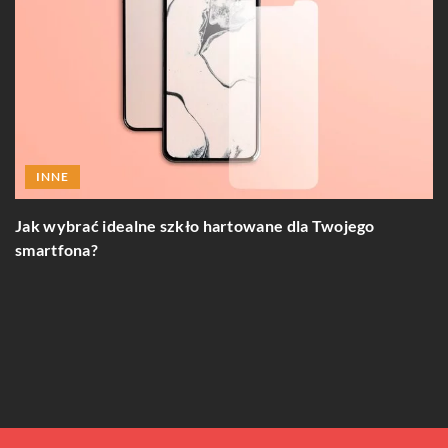
INNE
J
Jak wybrać idealne szkło hartowane dla Twojego
uż
smartfona?
u?