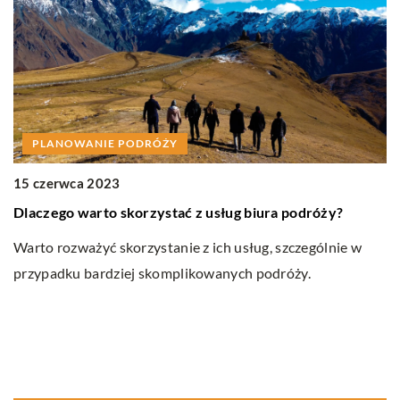
PLANOWANIE PODRÓŻY
15 czerwca 2023
18
Dlaczego warto skorzystać z usług biura podróży?
J
p
Warto rozważyć skorzystanie z ich usług, szczególnie w
przypadku bardziej skomplikowanych podróży.
Do
dn
do
na
us