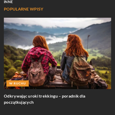
INNE
POPULARNE WPISY
W RUCHU
Odkrywając uroki trekkingu – poradnik dla
O
początkujących
t