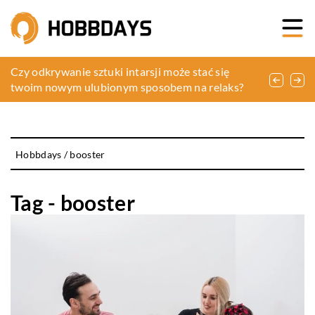
Jak wybrać idealny stołek barowy do kuchni:
Czy odkrywanie sztuki intarsji może stać się
Jak kreatywnie oświetlić wnętrze za pomocą
poradnik
twoim nowym ulubionym sposobem na relaks?
nowoczesnych technologii świetlnych?
Hobbdays
/
booster
Tag - booster