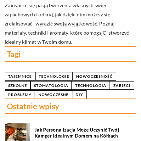
O
Zainspiruj się pasją tworzenia własnych świec
sa
zapachowych i odkryj, jak dzięki nim możesz się
ja
zrelaksować i wyrazić swoją wyjątkowość. Poznaj
ta
materiały, techniki i aromaty, które pomogą Ci stworzyć
idealny klimat w Twoim domu.
Tagi
TAJEMNICE
TECHNOLOGIE
NOWOCZESNOŚĆ
SZKOLNE
STOMATOLOGIA
TECHNOLOGIA
ZABIEGI
PROBLEMY
NOWOCZESNE
DIY
Ostatnie wpisy
Jak Personalizacja Może Uczynić Twój
Kamper Idealnym Domem na Kółkach