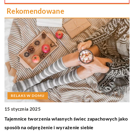
Rekomendowane
RELAKS W DOMU
19
15 stycznia 2025
D
Tajemnice tworzenia własnych świec zapachowych jako
pa
sposób na odprężenie i wyrażenie siebie