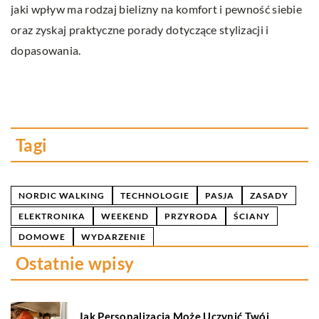
d
jaki wpływ ma rodzaj bielizny na komfort i pewność siebie
oraz zyskaj praktyczne porady dotyczące stylizacji i
P
dopasowania.
k
b
m
i
Tagi
NORDIC WALKING
TECHNOLOGIE
PASJA
ZASADY
ELEKTRONIKA
WEEKEND
PRZYRODA
ŚCIANY
DOMOWE
WYDARZENIE
Ostatnie wpisy
Jak Personalizacja Może Uczynić Twój