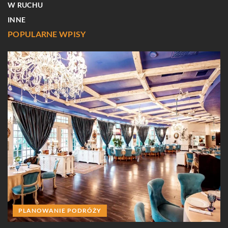
W RUCHU
INNE
POPULARNE WPISY
W
le
PLANOWANIE PODRÓŻY