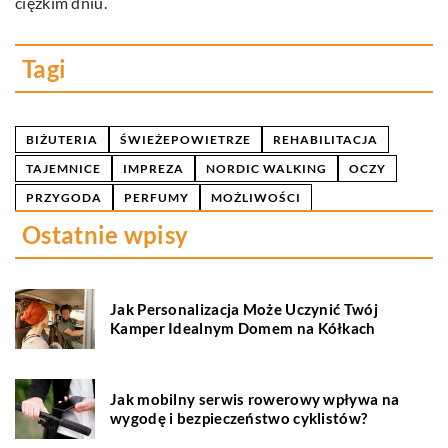
te
ciężkim dniu.
pi
Tagi
BIŻUTERIA
ŚWIEŻEPOWIETRZE
REHABILITACJA
TAJEMNICE
IMPREZA
NORDIC WALKING
OCZY
PRZYGODA
PERFUMY
MOŻLIWOŚCI
Ostatnie wpisy
Jak Personalizacja Może Uczynić Twój
Kamper Idealnym Domem na Kółkach
Jak mobilny serwis rowerowy wpływa na
wygodę i bezpieczeństwo cyklistów?