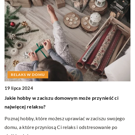
RELAKS W DOMU
1
19 lipca 2024
Z
Jakie hobby w zaciszu domowym może przynieść ci
sp
najwięcej relaksu?
by
O
Poznaj hobby, które możesz uprawiać w zaciszu swojego
my
domu, a które przyniosą Ci relaks i odstresowanie po