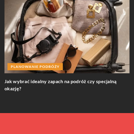
PLANOWANIE PODRÓŻY
go
J
Jak wybrać idealny zapach na podróż czy specjalną
okazję?