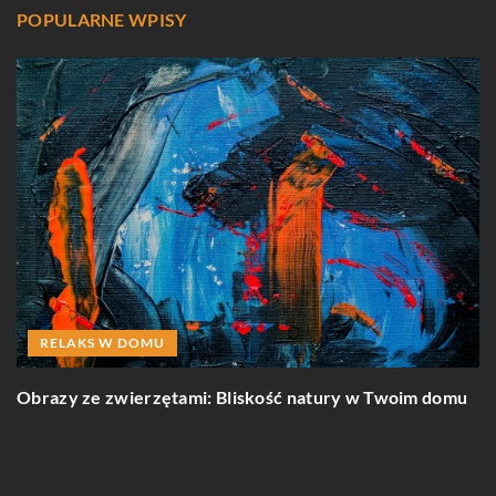
POPULARNE WPISY
RELAKS W DOMU
Obrazy ze zwierzętami: Bliskość natury w Twoim domu
J
k