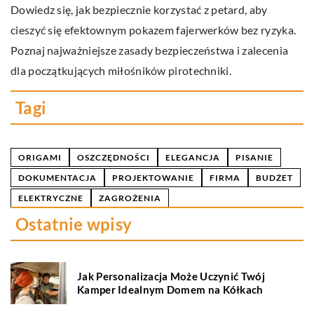
Dowiedz się, jak bezpiecznie korzystać z petard, aby
Za
cieszyć się efektownym pokazem fajerwerków bez ryzyka.
ba
Poznaj najważniejsze zasady bezpieczeństwa i zalecenia
ko
dla początkujących miłośników pirotechniki.
op
Tagi
ORIGAMI
OSZCZĘDNOŚCI
ELEGANCJA
PISANIE
DOKUMENTACJA
PROJEKTOWANIE
FIRMA
BUDŻET
ELEKTRYCZNE
ZAGROŻENIA
Ostatnie wpisy
Jak Personalizacja Może Uczynić Twój
Kamper Idealnym Domem na Kółkach