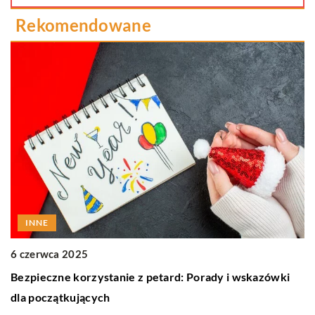
Rekomendowane
INNE
6 czerwca 2025
6 
Bezpieczne korzystanie z petard: Porady i wskazówki
Ja
dla początkujących
b