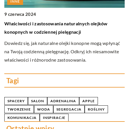
INNE
9 czerwca 2024
1
Właściwości i zastosowania naturalnych olejków
O
konopnych w codziennej pielęgnacji
sp
Dowiedz się, jak naturalne olejki konopne mogą wpłynąć
Z
ę.
na Twoją codzienną pielęgnację. Odkryj ich niesamowite
pr
właściwości i różnorodne zastosowania.
sk
pr
Tagi
SPACERY
SALON
ADRENALINA
APPLE
TWORZENIE
WODA
SEGREGACJA
ROŚLINY
KOMUNIKACJA
INSPIRACJE
Ostatnie wpisy