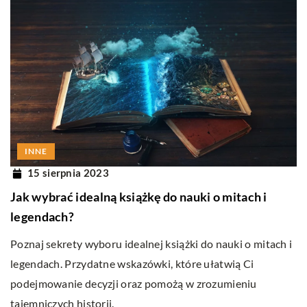
INNE
15 sierpnia 2023
Jak wybrać idealną książkę do nauki o mitach i
legendach?
Poznaj sekrety wyboru idealnej książki do nauki o mitach i
legendach. Przydatne wskazówki, które ułatwią Ci
podejmowanie decyzji oraz pomożą w zrozumieniu
tajemniczych historii.