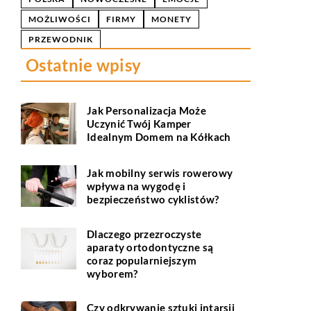
MOŻLIWOŚCI
FIRMY
MONETY
PRZEWODNIK
Ostatnie wpisy
Jak Personalizacja Może
Uczynić Twój Kamper
Idealnym Domem na Kółkach
Jak mobilny serwis rowerowy
wpływa na wygodę i
bezpieczeństwo cyklistów?
Dlaczego przezroczyste
aparaty ortodontyczne są
coraz popularniejszym
wyborem?
Czy odkrywanie sztuki intarsji