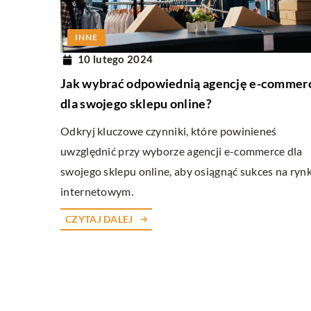
PLANOWANIE PODRÓŻY
INNE
10 lutego 2024
3 stycznia 2025
Jak wybrać odpowiednią agencję e-commer
Podróż w czasie: odkryw
dla swojego sklepu online?
tradycyjnego rzemiosła 
Odkryj kluczowe czynniki, które powinieneś
Poznaj fascynującą histori
uwzględnić przy wyborze agencji e-commerce dla
związane z rzemiosłem pi
swojego sklepu online, aby osiągnąć sukces na ryn
Dowiedz się, jak dawni mi
internetowym.
wyjątkowe smakołyki i jak
przeszłe metody produkcj
CZYTAJ DALEJ