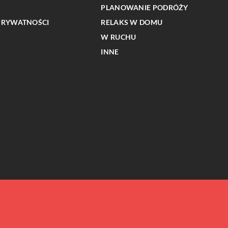
PLANOWANIE PODRÓŻY
PRYWATNOŚCI
RELAKS W DOMU
W RUCHU
INNE
INNE
Innowacyjne technologie w procesie pal
kawy: jak nowoczesne urządzenia zmieni
 objawy zaburzeń
branżę specialty coffee
dzieci i dorosłych?