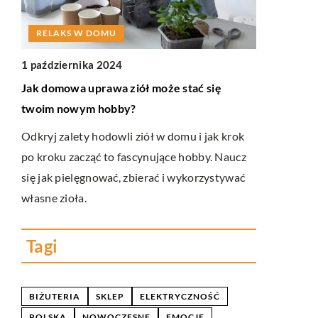
RELAKS W DOMU
PLANOWA
1 października 2024
3 stycznia 
Jak domowa uprawa ziół może stać się
Podróż w cz
twoim nowym hobby?
tradycyjneg
ię,
Odkryj zalety hodowli ziół w domu i jak krok
Poznaj fascy
ją
po kroku zacząć to fascynujące hobby. Naucz
związane z 
em
się jak pielęgnować, zbierać i wykorzystywać
Dowiedz się,
własne zioła.
wyjątkowe sm
przeszłe me
Tagi
BIŻUTERIA
SKLEP
ELEKTRYCZNOŚĆ
POLSKA
NOWOCZESNE
EMOCJE