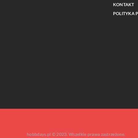
KONTAKT
POLITYKA 
INNE
Jak rozpoznać pierwsze
neuropsychiatrycznych u 
hobbdays.pl © 2023. Wszelkie prawa zastrzeżone.