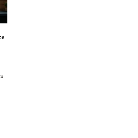
RELAKS W DOMU
4 sierpnia 2024
ce
anie tajemnic
Odkrywanie radości z haftowania jako
piernikarskiego
sposób na relaks i rozwijanie pasji
ę i tradycje
Rozważasz zaczęcie haftowania? Dowiedz s
ernikarskim.
jak ta starożytna sztuka może stać się two
ku
strzowie tworzyli te
nową formą relaksu i kreatywnym środki
ie tajemnice kryją
wyrazu.
i.