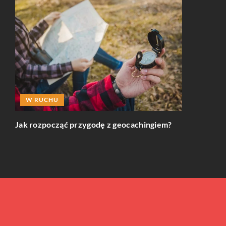
INNE
W RUCHU
enia
ają
Jak rozpoz
Jak rozpocząć przygodę z geocachingiem?
neuropsychi