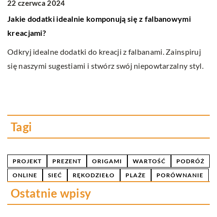
22 czerwca 2024
1
Jakie dodatki idealnie komponują się z falbanowymi
J
kreacjami?
t
Odkryj idealne dodatki do kreacji z falbanami. Zainspiruj
Od
i
się naszymi sugestiami i stwórz swój niepowtarzalny styl.
hy
es
b
Tagi
PROJEKT
PREZENT
ORIGAMI
WARTOŚĆ
PODRÓŻ
ONLINE
SIEĆ
RĘKODZIEŁO
PLAŻE
PORÓWNANIE
Ostatnie wpisy