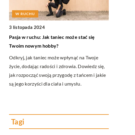
W RUCHU
W RUCHU
3 listopada 2024
12 grudnia 
Pasja w ruchu: Jak taniec może stać się
Jak zintegr
Twoim nowym hobby?
treningiem 
zdrowotny
Odkryj, jak taniec może wpłynąć na Twoje
ią
życie, dodając radości i zdrowia. Dowiedz się,
Poznaj kluc
,
jak rozpocząć swoją przygodę z tańcem i jakie
żywienioweg
gą
są jego korzyści dla ciała i umysłu.
lepsze rezul
dostosować 
ćwiczeń i p
kondycję.
Tagi