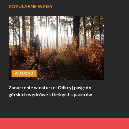
POPULARNE WPISY
RELAKS 
W RUCHU
Zanurz się
świec sojow
Zanurzenie w naturze: Odkryj pasję do
kreatywne 
górskich wędrówek i leśnych spacerów