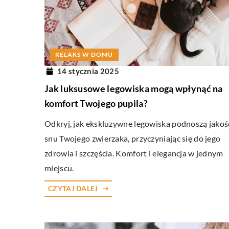
W RUCHU
12 grudnia 2025
RELAKS W DOMU
Jak zintegrować plan ży
14 stycznia 2025
treningiem dla optymaln
Jak luksusowe legowiska mogą wpłynąć na
zdrowotnych
komfort Twojego pupila?
Poznaj kluczowe zasady ł
Odkryj, jak ekskluzywne legowiska podnoszą jakoś
żywieniowego z treningie
snu Twojego zwierzaka, przyczyniając się do jego
lepsze rezultaty zdrowotn
zdrowia i szczęścia. Komfort i elegancja w jednym
dostosować swoją dietę d
miejscu.
ćwiczeń i poprawić ogóln
kondycję.
CZYTAJ DALEJ