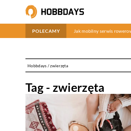
Jak wybrać odpowiedni zasi
Jak mobilny serwis rowero
Jak wybrać profesjonalne 
POLECAMY
Hobbdays
/
zwierzęta
Tag - zwierzęta