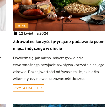
INNE
2 lipca 2024
INNE
wieniowy z
Zarządzanie siecią komunikacyjną: jak
12 kwietnia 2024
ych rezultatów
skutecznie wykorzystać panele do
Zdrowotne korzyści płynące z podawania psom
podłączania urządzeń
mięsa indyczego w diecie
ączenia planu
Dowiedz się, jak skutecznie zarządzać siec
Dowiedz się, jak mięso indyczego w diecie
ć
m, aby osiągnąć
komunikacyjną. Poznaj zalety i możliwości
czworonożnego przyjaciela wpływa korzystnie na jego
e. Odkryj, jak
które panele do podłączania urządzeń mo
zdrowie. Poznaj wartości odżywcze takie jak białko,
o intensywności
oferować twojemu znacząco poprawić
witaminy, czy niewielka zawartość tłuszczu.
e samopoczucie oraz
wydajność systemu.
CZYTAJ DALEJ