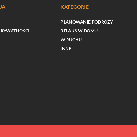
JA
KATEGORIE
PLANOWANIE PODRÓŻY
PRYWATNOŚCI
RELAKS W DOMU
W RUCHU
INNE
W RUCHU
orzenia domowych
ób na relaks i
Jak kawa na kółkach rewolucjonizuje
ebie
wydarzenia i eventy