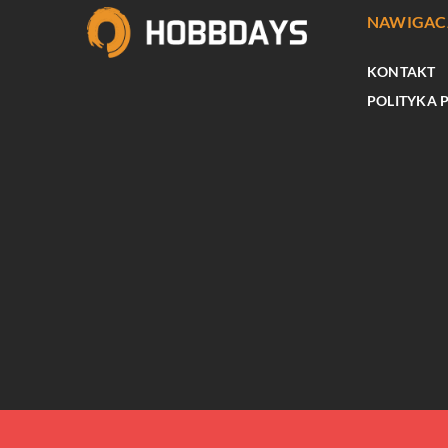
NAWIGAC
KONTAKT
POLITYKA 
RELAKS W DOMU
Zanurz się w sztuce tw
świec sojowych jako spos
kreatywne wyrażanie si