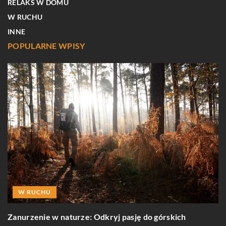
RELAKS W DOMU
W RUCHU
INNE
POPULARNE WPISY
W RUCHU
R
Zanurzenie w naturze: Odkryj pasję do górskich