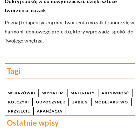
ić
Odkryj spokój w domowym zaciszu dzięki sztuce
J
tworzenia mozaik
b
Poznaj terapeutyczną moc tworzenia mozaik i zanurz się w
Ro
e
harmonii domowego projektu, który wprowadzi spokój do
ni
Twojego wnętrza.
po
co
o
Tagi
WSKAZÓWKI
WYNAJEM
MATERIAŁY
AKTYWNOŚĆ
KOLCZYKI
ODPOCZYNEK
ZABIEG
MODELARSTWO
PRZYJĘCIE
ARANŻACJA
Ostatnie wpisy