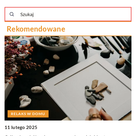
Rekomendowane
RELAKS W DOMU
11 lutego 2025
10