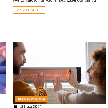
wytrzymałość i funkcjonalność szkieł ochronnych.
CZYTAJ DALEJ
RELAKS W DOMU
13 lipca 2024