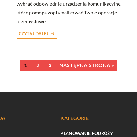
wybrać odpowiednie urządzenia komunikacyjne,
które pomogą zoptymalizować Twoje operacje
przemysłowe.
CZYTAJ DALEJ
1
2
3
NASTĘPNA STRONA »
JA
KATEGORIE
PLANOWANIE PODRÓŻY