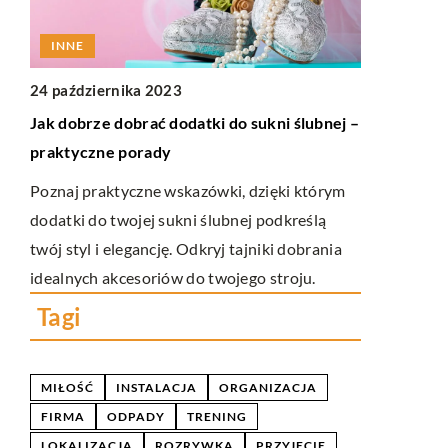
INNE
INNE
1 maja 202
24 października 2023
Jak popraw
Jak dobrze dobrać dodatki do sukni ślubnej –
plastyki po
praktyczne porady
Chcesz popr
la
Poznaj praktyczne wskazówki, dzięki którym
pomocą plas
dodatki do twojej sukni ślubnej podkreślą
wskazówki i 
twój styl i elegancję. Odkryj tajniki dobrania
proces krok
idealnych akcesoriów do twojego stroju.
Tagi
MIŁOŚĆ
INSTALACJA
ORGANIZACJA
FIRMA
ODPADY
TRENING
LOKALIZACJA
ROZRYWKA
PRZYJĘCIE