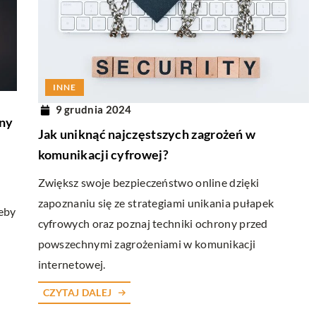
INNE
21 października 2023
zu za pomocą
Czy warto inwestować w markowe
INNE
akcesoria dla palaczy?
9 grudnia 2024
eny
Jak uniknąć najczęstszych zagrożeń w
woich oczu za
Przeczytaj, dlaczego markowe akcesoria d
komunikacji cyfrowej?
Poznaj praktyczne
palaczy mogą być dobrą inwestycją.
jak przebiega ten
Porównujemy jakość, styl i funkcjonalność
Zwiększ swoje bezpieczeństwo online dzięki
oferowane przez najlepsze marki.
zapoznaniu się ze strategiami unikania pułapek
zeby
cyfrowych oraz poznaj techniki ochrony przed
powszechnymi zagrożeniami w komunikacji
internetowej.
CZYTAJ DALEJ