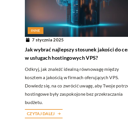
INNE
1 maja 2024
INNE
Jak poprawić wygląd oc
7 stycznia 2025
plastyki powiek?
Jak wybrać najlepszy stosunek jakości do c
Chcesz poprawić wygląd s
w usługach hostingowych VPS?
pomocą plastyki powiek? 
Odkryj, jak znaleźć idealną równowagę między
wskazówki i dowiedz się, 
kosztem a jakością w firmach oferujących VPS.
proces krok po kroku.
Dowiedz się, na co zwrócić uwagę, aby Twoje potr
hostingowe były zaspokojone bez przekraczania
budżetu.
CZYTAJ DALEJ