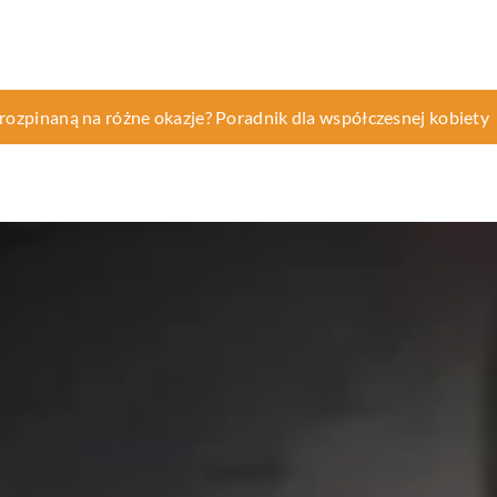
eg medycyny estetycznej dla siebie?
 rozpinaną na różne okazje? Poradnik dla współczesnej kobiety
bą instalacja fotowoltaiczna w Twoim domu?