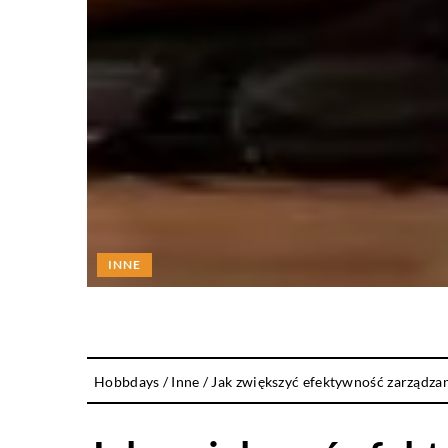
INNE
Hobbdays
/
Inne
/
Jak zwiększyć efektywność zarządz