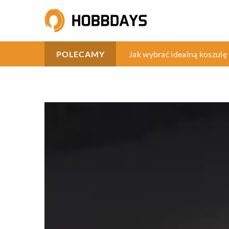
Jak wybrać odpowiedni zabi
Jak wybrać idealną koszulę
Jakie korzyści niesie ze so
POLECAMY