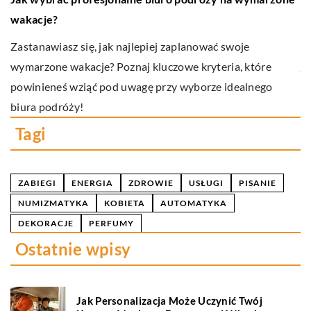
u
wakacje?
Od
Zastanawiasz się, jak najlepiej zaplanować swoje
.
ja
wymarzone wakacje? Poznaj kluczowe kryteria, które
z
powinieneś wziąć pod uwagę przy wyborze idealnego
z
biura podróży!
Tagi
ZABIEGI
ENERGIA
ZDROWIE
USŁUGI
PISANIE
NUMIZMATYKA
KOBIETA
AUTOMATYKA
DEKORACJE
PERFUMY
Ostatnie wpisy
Jak Personalizacja Może Uczynić Twój