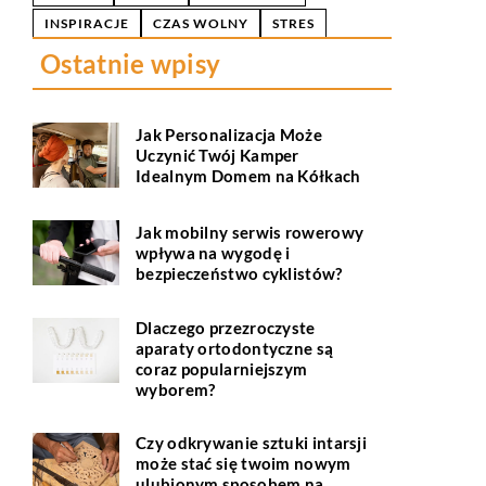
INSPIRACJE
CZAS WOLNY
STRES
Ostatnie wpisy
Jak Personalizacja Może
Uczynić Twój Kamper
Idealnym Domem na Kółkach
Jak mobilny serwis rowerowy
wpływa na wygodę i
bezpieczeństwo cyklistów?
Dlaczego przezroczyste
aparaty ortodontyczne są
coraz popularniejszym
wyborem?
Czy odkrywanie sztuki intarsji
może stać się twoim nowym
ulubionym sposobem na