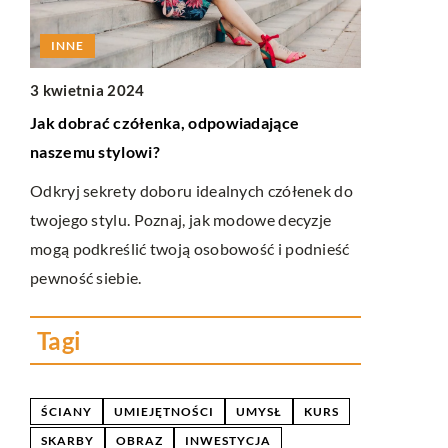
INNE
INNE
3 kwietnia 2024
22 sierpnia
Jak dobrać czółenka, odpowiadające
Jak wybrać 
naszemu stylowi?
nadwyrężan
em
Odkryj sekrety doboru idealnych czółenek do
Poradnik dl
ów.
twojego stylu. Poznaj, jak modowe decyzje
gamingowego
mogą podkreślić twoją osobowość i podnieść
ich portfela
h
pewność siebie.
które pomog
Tagi
ŚCIANY
UMIEJĘTNOŚCI
UMYSŁ
KURS
SKARBY
OBRAZ
INWESTYCJA