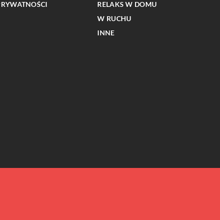
PRYWATNOŚCI
RELAKS W DOMU
W RUCHU
INNE
INNE
Jak wybrać odpowiednią broń do
 do realizacji
samoobrony? Porównanie różnych typó
aficznego
broni hukowych