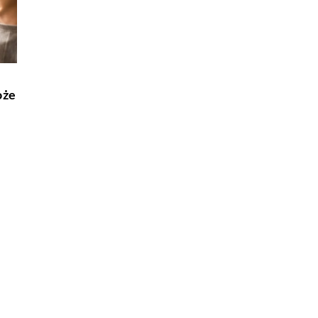
INNE
7 maja 2025
Jakie znaczenie mają kamienie i perły w
biżuterii projektowanej przez polskich
przęt do gier bez
oże
artystów?
Odkryj tajemnice, jakie kryją się za wybor
jących sprzętu
kamieni i pereł w biżuterii polskich artyst
bciąży nadmiernie
Dowiedz się, jak te naturalne elementy
ówki i strategie,
wpływają na design i symbolikę unikalnyc
teligentne wybory.
dzieł.