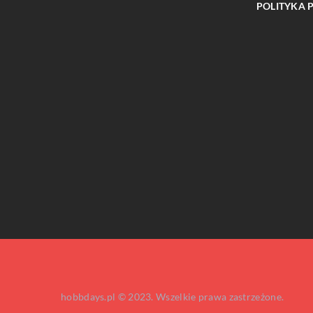
POLITYKA 
INNE
Jak wybrać idealne studio
swojego projektu fotogr
hobbdays.pl © 2023. Wszelkie prawa zastrzeżone.