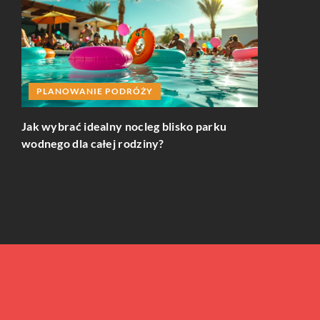
PLANOWANIE PODRÓŻY
Jak wybrać idealny nocleg blisko parku
INNE
wodnego dla całej rodziny?
Jak wybrać i
w
swojego pro