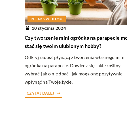
INNE
RELAKS W DOMU
22 sierpnia 2024
10 stycznia 2024
Jak wybrać odpowiedni s
Czy tworzenie mini ogródka na parapecie m
nadwyrężania budżetu?
stać się twoim ulubionym hobby?
Poradnik dla graczy szuka
Odkryj radość płynącą z tworzenia własnego mini
gamingowego, który nie o
ogródka na parapecie. Dowiedz się, jakie rośliny
ich portfela. Odkryj wskaz
wybrać, jak o nie dbać i jak mogą one pozytywnie
które pomogą Ci zrobić in
wpłynąć na Twoje życie.
CZYTAJ DALEJ