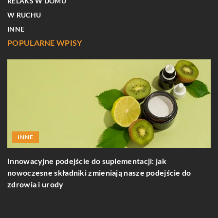
RELAKS W DOMU
W RUCHU
INNE
POPULARNE WPISY
INNE
Innowacyjne podejście do suplementacji: jak
nowoczesne składniki zmieniają nasze podejście do
zdrowia i urody
Ja
p