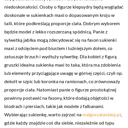
niedoskonałości. Osoby o figurze klepsydry będą wyglądać
doskonale w sukienkach maxi o dopasowanym kroju w
talii, które podkreślają proporcje ciała. Dobrym wyborem
będzie model z lekko rozszerzaną spódnicą. Panie z
sylwetką jabłka mogą zdecydować się na fason sukienki
maxi z odcięciem pod biustem i luźniejszym dołem, co
zatuszuje brzuch i wydłuży sylwetkę. Dla kobiet z figurą
gruszki idealna sukienka maxi to taka, która ma zdobienia
lub elementy przyciągające uwagę w górnej części, czyli np.
dekolt w szpic lub koronka na ramionach, co zrównoważy
proporcje ciała. Natomiast panie o figurze prostokątnej
powinny postawić na fasony, które dodają objętości w
biodrach i piersiach, takie jak modele z falbanami.
Wybierając sukienkę, warto zajrzeć na
malgorzatasklep.pl
,
gdzie każdy znajdzie coś dla siebie, niezależnie od typu