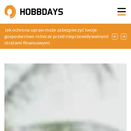
Jak dobrze dobrać bieliznę do swojego stylu życia
Jak ochrona upraw może zabezpieczyć twoje
Stand up paddle – czym kierować się przy ich
– poradnik dla nowoczesnej kobiety
gospodarstwo rolnicze przed nieprzewidywalnymi
zakupie?
stratami finansowymi