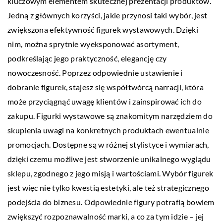
kluczowym elementem skutecznej prezentacji produktów.
Jedną z głównych korzyści, jakie przynosi taki wybór, jest
zwiększona efektywność figurek wystawowych. Dzięki
nim, można sprytnie wyeksponować asortyment,
podkreślając jego praktyczność, elegancję czy
nowoczesność. Poprzez odpowiednie ustawienie i
dobranie figurek, stajesz się współtwórcą narracji, która
może przyciągnąć uwagę klientów i zainspirować ich do
zakupu. Figurki wystawowe są znakomitym narzędziem do
skupienia uwagi na konkretnych produktach ewentualnie
promocjach. Dostępne są w różnej stylistyce i wymiarach,
dzięki czemu możliwe jest stworzenie unikalnego wyglądu
sklepu, zgodnego z jego misją i wartościami. Wybór figurek
jest więc nie tylko kwestią estetyki, ale też strategicznego
podejścia do biznesu. Odpowiednie figury potrafią bowiem
zwiększyć rozpoznawalność marki, a co za tym idzie – jej