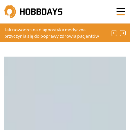
Jak adaptogenne grzyby mogą wspierać zdrowie:
Jak nowoczesna diagnostyka medyczna
Jakie korzyści przynosi klasyfikacja informacji dla
przegląd badań i korzyści
przyczynia się do poprawy zdrowia pacjentów
bezpieczeństwa Twojej firmy?