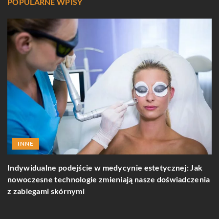
POPULARNE WPISY
INNE
Indywidualne podejście w medycynie estetycznej: Jak
J
nowoczesne technologie zmieniają nasze doświadczenia
d
z zabiegami skórnymi