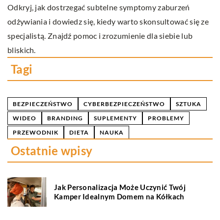
Od
Odkryj, jak dostrzegać subtelne symptomy zaburzeń
D
odżywiania i dowiedz się, kiedy warto skonsultować się ze
ho
specjalistą. Znajdź pomoc i zrozumienie dla siebie lub
k
bliskich.
Tagi
BEZPIECZEŃSTWO
CYBERBEZPIECZEŃSTWO
SZTUKA
WIDEO
BRANDING
SUPLEMENTY
PROBLEMY
PRZEWODNIK
DIETA
NAUKA
Ostatnie wpisy
Jak Personalizacja Może Uczynić Twój
Kamper Idealnym Domem na Kółkach