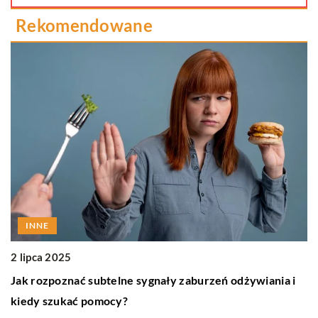
Rekomendowane
INNE
17
2 lipca 2025
R
Jak rozpoznać subtelne sygnały zaburzeń odżywiania i
o
kiedy szukać pomocy?