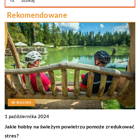
Rekomendowane
W RUCHU
1 października 2024
2
Jakie hobby na świeżym powietrzu pomoże zredukować
J
stres?
i
j