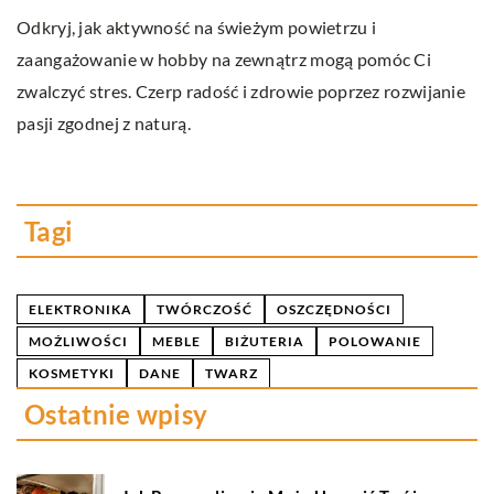
Odkryj, jak aktywność na świeżym powietrzu i
N
zaangażowanie w hobby na zewnątrz mogą pomóc Ci
op
zwalczyć stres. Czerp radość i zdrowie poprzez rozwijanie
dl
pasji zgodnej z naturą.
wp
p
z
Tagi
ELEKTRONIKA
TWÓRCZOŚĆ
OSZCZĘDNOŚCI
MOŻLIWOŚCI
MEBLE
BIŻUTERIA
POLOWANIE
KOSMETYKI
DANE
TWARZ
Ostatnie wpisy