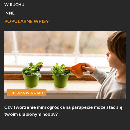
W RUCHU
INNE
POPULARNE WPISY
RELAKS W DOMU
Czy tworzenie mini ogródka na parapecie może stać się
twoim ulubionym hobby?
J
s