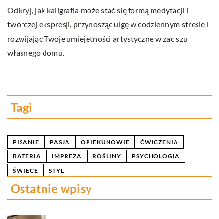
si
Odkryj, jak kaligrafia może stać się formą medytacji i
twórczej ekspresji, przynosząc ulgę w codziennym stresie i
N
rozwijając Twoje umiejętności artystyczne w zaciszu
od
własnego domu.
za
pr
Tagi
PISANIE
PASJA
OPIEKUNOWIE
ĆWICZENIA
BATERIA
IMPREZA
ROŚLINY
PSYCHOLOGIA
ŚWIECE
STYL
Ostatnie wpisy