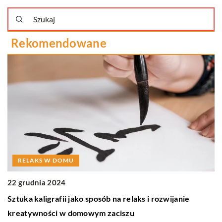
Rekomendowane
RELAKS W DOMU
22 grudnia 2024
1 
Sztuka kaligrafii jako sposób na relaks i rozwijanie
Z
kreatywności w domowym zaciszu
s
ie