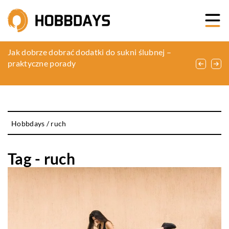
Korzyści płynące z korzystania z profesjonalnych
Jak dobrze dobrać dodatki do sukni ślubnej –
Odkrywanie sztuki tworzenia domowych perfum
usług transportowych na przykładzie wycieczek
praktyczne porady
jako sposób na kreatywny relaks i wyrażanie
szkolnych i firmowych
siebie
Hobbdays
/
ruch
Tag - ruch