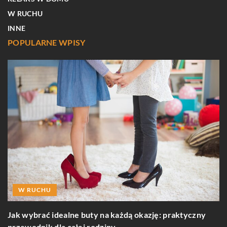
W RUCHU
INNE
POPULARNE WPISY
W RUCHU
ny
Jak wybrać idealne buty na każdą okazję: praktyczny
M
przewodnik dla całej rodziny
E