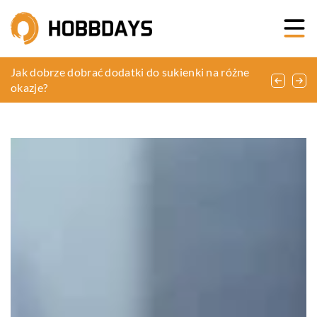
Radość z tworzenia ceramiki jako sposób na relaks
Jak dobrze dobrać dodatki do sukienki na różne
Jak wybrać idealne studio do realizacji swojego
w domowym zaciszu
okazje?
projektu fotograficznego