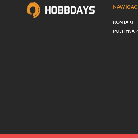
NAWIGAC
KONTAKT
POLITYKA 
INNE
Dlaczego warto rozważy
poleasingowego smartfo
renomowanego sprzeda