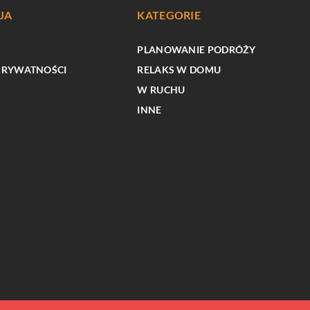
JA
KATEGORIE
PLANOWANIE PODRÓŻY
PRYWATNOŚCI
RELAKS W DOMU
W RUCHU
INNE
RELAKS W DOMU
ć zakup
Jak dostosować pielęgnację trawnika do
na od
zmiennych warunków klimatycznych?
wcy?