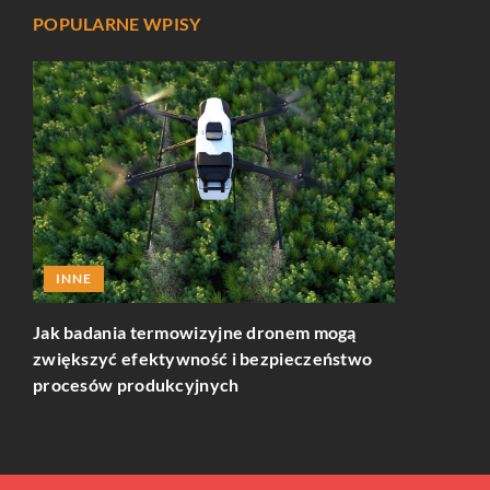
POPULARNE WPISY
INNE
INNE
Jak badania termowizyjne dronem mogą
Dlaczego w
zwiększyć efektywność i bezpieczeństwo
poleasingo
procesów produkcyjnych
renomowan