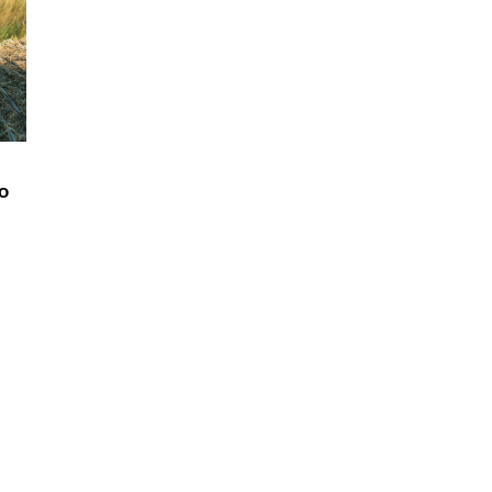
INNE
15 maja 2024
Dekoracje ścienne – jak w przemyślany
sposób dobrać je do wnętrz naszego do
 w medycynie
esne technologie
Dowiedz się, jak dokonać idealnego wybo
o
czenia z zabiegami
dekoracji ściennej, która komplementuje s
Twojego wnętrza i podkreśla Twoją
osobowość. Odkryj nasze praktyczne
podejście w
wskazówki!
raz nowoczesne
ją zabiegi skórne,
wane i efektywne
 osoby.