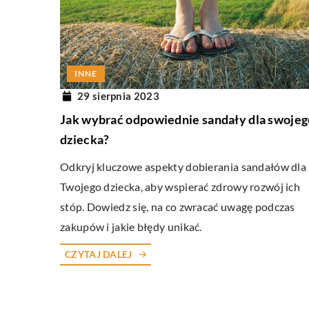
INNE
13 marca 2025
INNE
Indywidualne podejście
29 sierpnia 2023
estetycznej: Jak nowocz
Jak wybrać odpowiednie sandały dla swojeg
zmieniają nasze doświad
dziecka?
skórnymi
Odkryj kluczowe aspekty dobierania sandałów dla
Odkryj, jak indywidualne 
Twojego dziecka, aby wspierać zdrowy rozwój ich
medycynie estetycznej o
stóp. Dowiedz się, na co zwracać uwagę podczas
technologie rewolucjonizu
zakupów i jakie błędy unikać.
zapewniając spersonalizo
doświadczenia dla każdej
CZYTAJ DALEJ