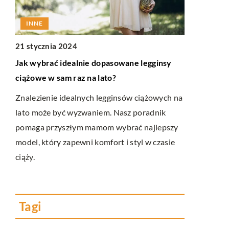
INNE
INNE
21 stycznia 2024
13 marca 2
mu?
Jak wybrać idealnie dopasowane legginsy
Indywidual
ciążowe w sam raz na lato?
estetycznej
ru
zmieniają n
tyl
Znalezienie idealnych legginsów ciążowych na
skórnymi
lato może być wyzwaniem. Nasz poradnik
pomaga przyszłym mamom wybrać najlepszy
Odkryj, jak
model, który zapewni komfort i styl w czasie
medycynie e
ciąży.
technologie 
zapewniając
doświadczen
Tagi