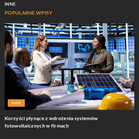
INNE
POPULARNE WPISY
INNE
C
Korzyści płynące z wdrożenia systemów
p
fotowoltaicznych w firmach