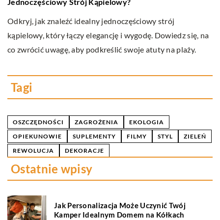
Jednoczęściowy Strój Kąpielowy?
e
ie
Odkryj, jak znaleźć idealny jednoczęściowy strój
Pr
kąpielowy, który łączy elegancję i wygodę. Dowiedz się, na
e
co zwrócić uwagę, aby podkreślić swoje atuty na plaży.
Do
n
Tagi
OSZCZĘDNOŚCI
ZAGROŻENIA
EKOLOGIA
OPIEKUNOWIE
SUPLEMENTY
FILMY
STYL
ZIELEŃ
REWOLUCJA
DEKORACJE
Ostatnie wpisy
Jak Personalizacja Może Uczynić Twój
Kamper Idealnym Domem na Kółkach