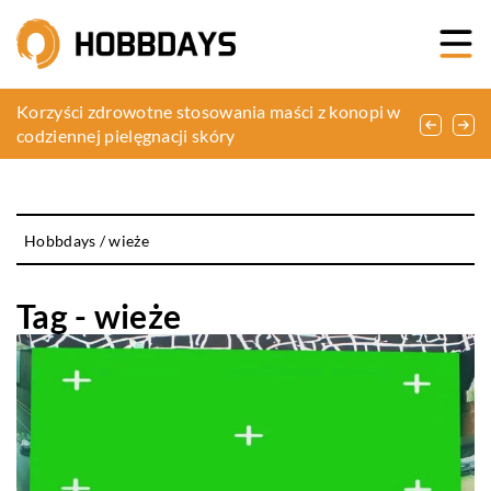
Jak wybrać idealne rękawice na zimowe
Korzyści zdrowotne stosowania maści z konopi w
Jak rozpocząć przygodę z drukiem 3D w domu?
szaleństwa na stoku?
codziennej pielęgnacji skóry
Hobbdays
/
wieże
Tag - wieże