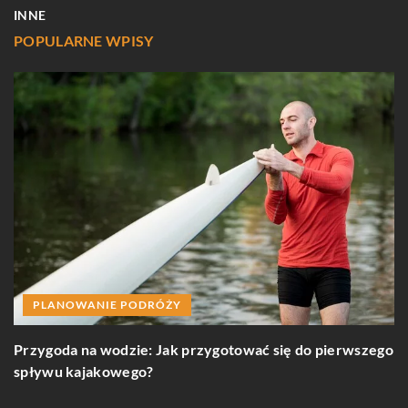
INNE
POPULARNE WPISY
J
g
s
PLANOWANIE PODRÓŻY
Przygoda na wodzie: Jak przygotować się do pierwszego
spływu kajakowego?