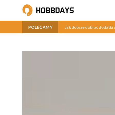
Wpływ waporyzatorów na k
Jak dobrze dobrać dodatki 
Jak zwiększyć efektywność
POLECAMY