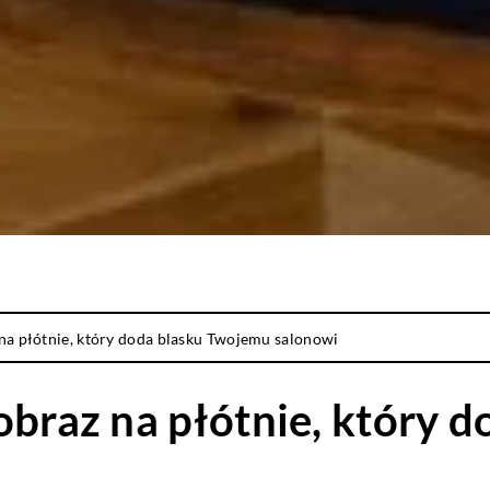
 na płótnie, który doda blasku Twojemu salonowi
obraz na płótnie, który 