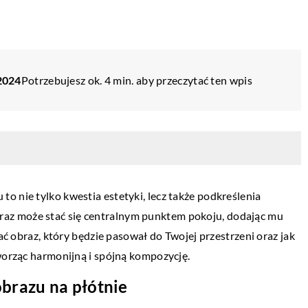
2024
Potrzebujesz ok. 4 min. aby przeczytać ten wpis
o nie tylko kwestia estetyki, lecz także podkreślenia
az może stać się centralnym punktem pokoju, dodając mu
rać obraz, który będzie pasował do Twojej przestrzeni oraz jak
RELAKS W DOMU
tworząc harmonijną i spójną kompozycję.
brazu na płótnie
10 września 2025
Korzyści zdrowotne wynikające z wybo